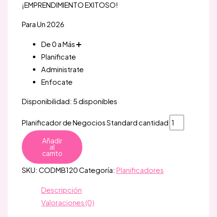
¡EMPRENDIMIENTO EXITOSO!
Para Un 2026
De 0 a Más ➕️
Planificate
Administrate
Enfocate
Disponibilidad:
5 disponibles
Planificador de Negocios Standard cantidad
Añadir
al
carrito
SKU:
CODMB120
Categoría:
Planificadores
Descripción
Valoraciones (0)